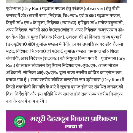
पूर्वाभ्यास (Dry Run) गढ़वाल मण्डल हेतु प्रेक्षक (observer) हेतु पौडी
जनपद में डॉ0 भारती राणा, निदेशक, चि०स्वा० एवं प0क0 गढ़वाल गण्डल,
टिहरी डॉ० एस० के गुप्ता, निदेशक (स्वास्थ्य), हरिद्वार डॉ० मनोज वहुखण्डी,
अपर निदेशक, चमोली डॉ0 के0एस0चौहान, अपर निदेशक, रूद्रप्रयाग डॉ०
ए० के० सिंह, संयुक्त निदेशक (पैरा०), उत्तरकाशी डॉ विकास, राज्य प्रभारी
(डब्ल्यू0एच0ओ0) कुमांऊ मण्डल में नैनीताल एवं उधमसिंहनगर डॉ० शैलजा
भट्ट, निदेशक, चि०स्वा0 एवं प0क0 कुमांऊ गण्डल, चम्पावत डॉ० शिखा
जंगपांगी, अपर निदेशक (रा0काo) को नियुक्त किया गया है। पूर्वाभ्यास (ory
Run) के सफल संचालन हेतु मिशन निदेशक एन०एच०एम०/राज्य नोडल
अधिकारी सोनिका आई०ए०एस० द्वारा राज्य स्तरीय कोविड कण्ट्रोल रूम
बनाया गया है। राज्य स्तरीय कोविड कण्ट्रोल रूम पूर्वाभ्यास (Dry Run) में
किसी तकनीकी विसंगति के बारे में सूचना प्राप्त होने पर संबंधित जनपद को
दिशा निर्देश देंगे और इस गतिविधि के समाप्त होने तक राज्य स्तरीय नियंत्रण
कक्ष के रूप में काम करेंगे ।