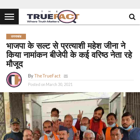
उत्तराखंड
भाजपा के सल्ट से प्रत्याशी महेश जीना ने
किया नामांकन बीजेपी के कई वरिष्ठ नेता रहे
मौजूद
By
TheTrueFact
Posted on
March 30, 2021