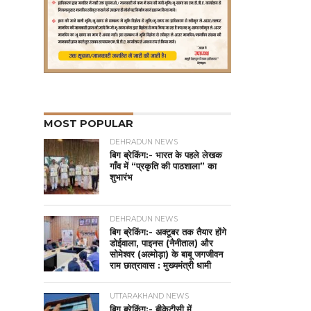
MOST POPULAR
DEHRADUN NEWS
बिग ब्रेकिंग:- भारत के पहले लेखक
गाँव में “प्रकृति की पाठशाला” का
शुभारंभ
DEHRADUN NEWS
बिग ब्रेकिंग:- अक्टूबर तक तैयार होंगे
डोईवाला, पाइनस (नैनीताल) और
सोमेश्वर (अल्मोड़ा) के बाबू जगजीवन
राम छात्रावास : मुख्यमंत्री धामी
UTTARAKHAND NEWS
बिग ब्रेकिंग:- बीकेटीसी में