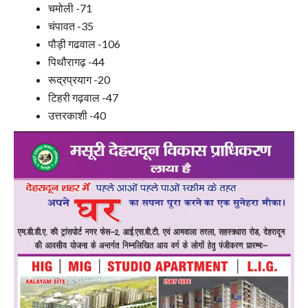
चमोली -71
चंपावत -35
पौड़ी गढवाल -106
पिथौरागढ़ -44
रूद्रप्रयाग -20
टिहरी गढ़वाल -47
उत्तरकाशी -40