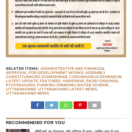
RELATED ITEMS:
ADMINISTRATIVE AND FINANCIAL
APPROVAL FOR DEVELOPMENT WORKS
,
ASSEMBLY
CONSTITUENCIES SOMESHWAR
,
CORONAVIRUS DEHRADUN
LATEST UPDATE
,
FEATURED
,
HARIDWAR
,
PAURI GARHWAL
,
PITHORAGARH
,
PUMPING DRINKING WATER SCHEME
,
UTTARAKHAND
,
UTTARAKHAND LATEST NEWS
,
UTTARAKHAND NEWS
RECOMMENDED FOR YOU
सीबीआई का देहरादून और हरिद्वार में छापा, जानिए क्या है पूरा