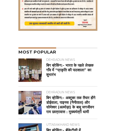
MOST POPULAR
DEHRADUN NEWS
बिग ब्रेकिंग:- भारत के पहले लेखक
गाँव में “प्रकृति की पाठशाला” का
शुभारंभ
DEHRADUN NEWS
बिग ब्रेकिंग:- अक्टूबर तक तैयार होंगे
डोईवाला, पाइनस (नैनीताल) और
सोमेश्वर (अल्मोड़ा) के बाबू जगजीवन
राम छात्रावास : मुख्यमंत्री धामी
UTTARAKHAND NEWS
बिग ब्रेकिंग:- बीकेटीसी में