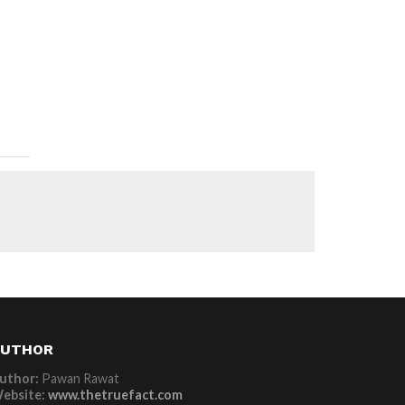
AUTHOR
uthor:
Pawan Rawat
ebsite:
www.thetruefact.com