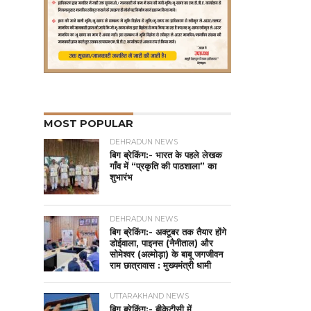
MOST POPULAR
DEHRADUN NEWS
बिग ब्रेकिंग:- भारत के पहले लेखक
गाँव में “प्रकृति की पाठशाला” का
शुभारंभ
DEHRADUN NEWS
बिग ब्रेकिंग:- अक्टूबर तक तैयार होंगे
डोईवाला, पाइनस (नैनीताल) और
सोमेश्वर (अल्मोड़ा) के बाबू जगजीवन
राम छात्रावास : मुख्यमंत्री धामी
UTTARAKHAND NEWS
बिग ब्रेकिंग:- बीकेटीसी में