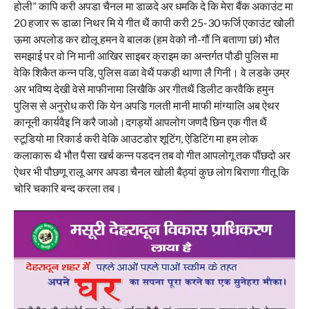
होली” कापि करी अपडा चैनल मा डाळदे अर धमकि दे कि मेरा बैंक अकाउंट मा
20 हजार रू डाळा निथर मि ये गीत थैं कापी करी 25-30 फर्जि एकाउंट खोली
ऊमा अपलोड कर द्योलू हमन वे बालक (हम वेको नौ-गौं नि बताणा छां) भौत
समझाई पर वो नि मानी आखिर साइबर क्राइम का अन्तर्गत पौडी पुलिस मा
वेकि शिकैत कन्न पडि, पुलिस वळा वेथैं पकडी थाणा लै गिनी। वे लडके उम्र
अर भविष्य देखी वेसे माफीनामा लिखैकि अर गीतथैं डिलीट करवैकि हमुन
पुलिस से अनुरोध करी कि येन अपडि गलती मानी माफी मांग्यालि अब ऐथर
कानूनी कार्यवैइ नि करै जाओ।दगड्यों आपलोग जणदै छिन एक गीत थैं
स्टूडियो मा रिकार्ड करी वेकि आउटडोर शूटिंग, ऐडिटिंग मा हम लोक
कलाकारू थै भौत पैसा खर्च कन्न पडदन तब वो गीत आपलोगू तक पौंछदो अर
ऐथर भी पौछणू रालू अगर अपडा चैनल खोली बैठ्यां कुछ लोग बिराणा गीतू कि
चोरि चकारि बन्द करला तब।