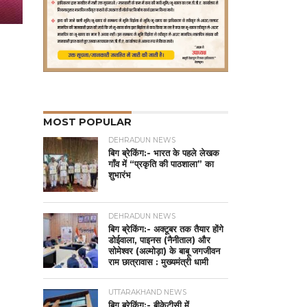
MOST POPULAR
DEHRADUN NEWS
बिग ब्रेकिंग:- भारत के पहले लेखक
गाँव में “प्रकृति की पाठशाला” का
शुभारंभ
DEHRADUN NEWS
बिग ब्रेकिंग:- अक्टूबर तक तैयार होंगे
डोईवाला, पाइनस (नैनीताल) और
सोमेश्वर (अल्मोड़ा) के बाबू जगजीवन
राम छात्रावास : मुख्यमंत्री धामी
UTTARAKHAND NEWS
बिग ब्रेकिंग:- बीकेटीसी में