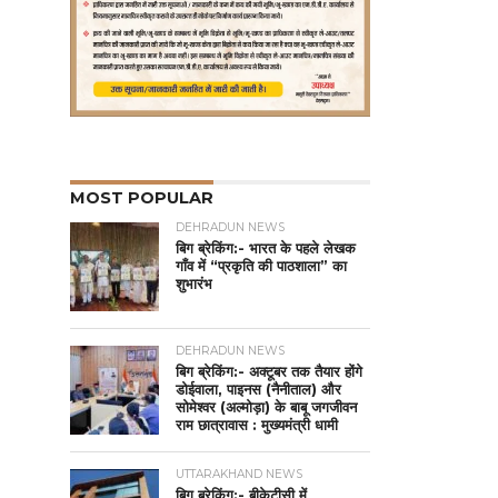
MOST POPULAR
DEHRADUN NEWS
बिग ब्रेकिंग:- भारत के पहले लेखक
गाँव में “प्रकृति की पाठशाला” का
शुभारंभ
DEHRADUN NEWS
बिग ब्रेकिंग:- अक्टूबर तक तैयार होंगे
डोईवाला, पाइनस (नैनीताल) और
सोमेश्वर (अल्मोड़ा) के बाबू जगजीवन
राम छात्रावास : मुख्यमंत्री धामी
UTTARAKHAND NEWS
बिग ब्रेकिंग:- बीकेटीसी में